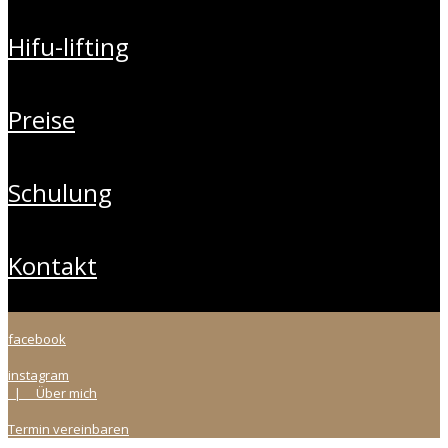
hifu-lifting
preise
schulung
kontakt
facebook
instagram
| Über mich
Termin vereinbaren