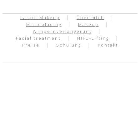
Laradi Makeup
Über mich
Microblading
Makeup
Wimpernverlängerung
Facial treatment
HIFU-Lifting
Preise
Schulung
Kontakt